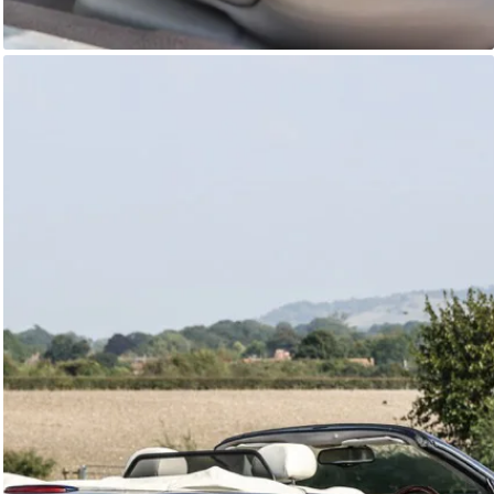
Jaguar XK8
Autostorico