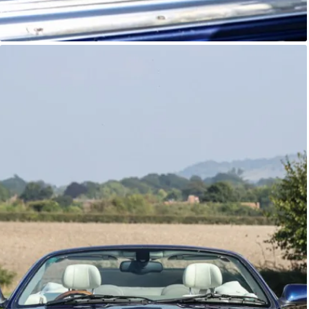
Jaguar XK8
Autostorico