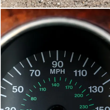
Jaguar XK8
Autostorico