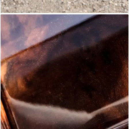
Jaguar XK8
Autostorico