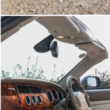
Jaguar XK8
Autostorico