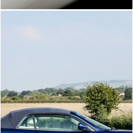
Jaguar XK8
Autostorico