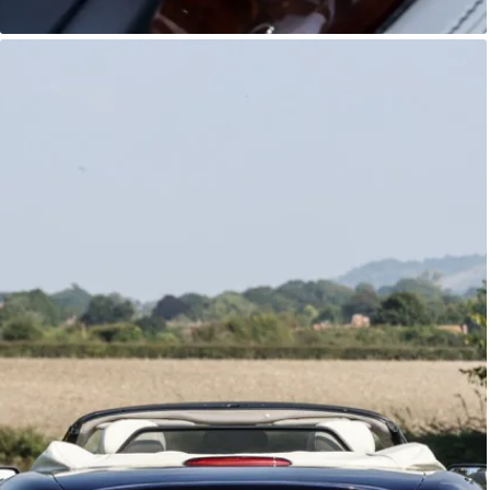
Jaguar XK8
Autostorico