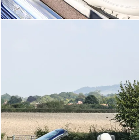
Jaguar XK8
Autostorico